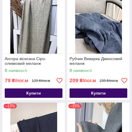
Ангора віскозна Сіро-
Рубчик Виварка Джинсовий
оливковий меланж
меланж
В наявності
В наявності
79
209
₴/пог.м
₴/пог.м
129 ₴/пог.м
239 ₴/пог.м
Купити
Купити
–13%
–15%