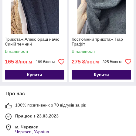
Трикотаж Алекс браш начіс
Костюмний трикотаж Тіар
Синій темний
Графіт
В наявності
В наявності
165
275
₴/пог.м
₴/пог.м
189 ₴/пог.м
325 ₴/пог.м
Купити
Купити
Про нас
100% позитивних з 70 відгуків за рік
Працює з 23.03.2023
м. Черкаси
Черкаси, Україна