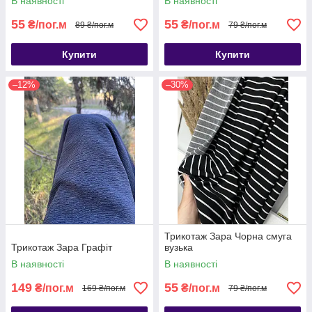
В наявності
В наявності
55
55
₴/пог.м
₴/пог.м
89 ₴/пог.м
79 ₴/пог.м
Купити
Купити
–12%
–30%
Трикотаж Зара Чорна смуга
Трикотаж Зара Графіт
вузька
В наявності
В наявності
149
55
₴/пог.м
₴/пог.м
169 ₴/пог.м
79 ₴/пог.м