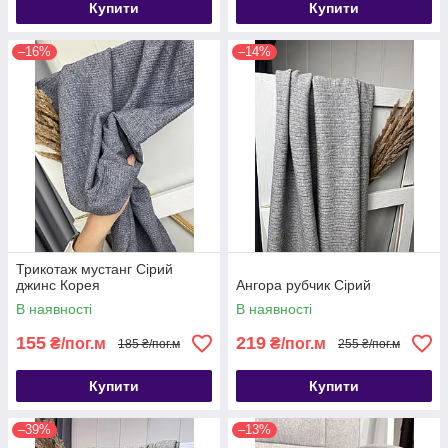
Купити
Купити
–16%
–14%
Трикотаж мустанг Сірий
джинс Корея
Ангора рубчик Сірий
В наявності
В наявності
155
219
₴/пог.м
₴/пог.м
185 ₴/пог.м
255 ₴/пог.м
Купити
Купити
–39%
–13%