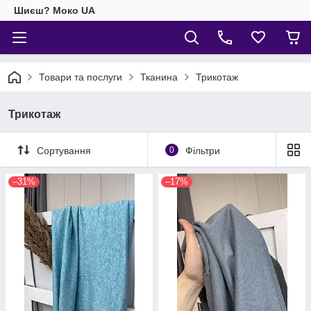
Шиєш? Моко UA
Товари та послуги
Тканина
Трикотаж
Трикотаж
Сортування
0
Фільтри
–31%
–17%