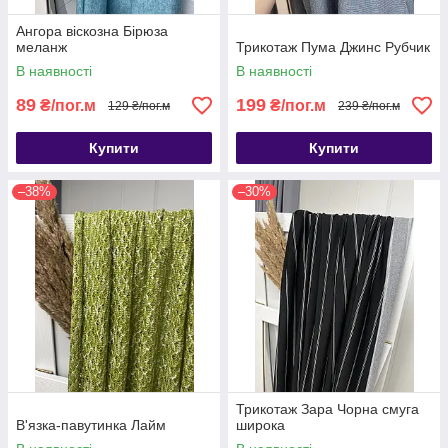
Ангора віскозна Бірюза
меланж
Трикотаж Пума Джинс Рубчик
В наявності
В наявності
89
199
₴/пог.м
₴/пог.м
129 ₴/пог.м
239 ₴/пог.м
Купити
Купити
–38%
–30%
Трикотаж Зара Чорна смуга
В'язка-павутинка Лайм
широка