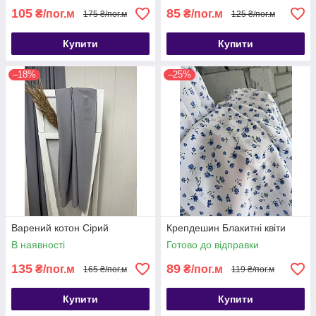
105
85
₴/пог.м
₴/пог.м
175 ₴/пог.м
125 ₴/пог.м
Купити
Купити
–18%
–25%
Варений котон Сірий
Крепдешин Блакитні квіти
В наявності
Готово до відправки
135
89
₴/пог.м
₴/пог.м
165 ₴/пог.м
119 ₴/пог.м
Купити
Купити