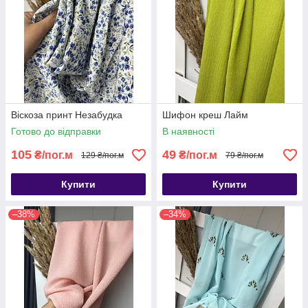
Віскоза принт Незабудка
Шифон креш Лайм
Готово до відправки
В наявності
105
49
₴/пог.м
₴/пог.м
129 ₴/пог.м
79 ₴/пог.м
Купити
Купити
–38%
–34%