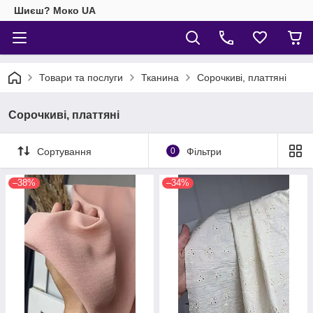
Шиєш? Моко UA
Товари та послуги
Тканина
Сорочкиві, платтяні
Сорочкиві, платтяні
Сортування
0
Фільтри
–38%
–34%