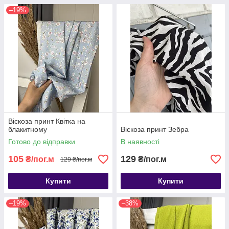
–19%
Віскоза принт Квітка на
блакитному
Віскоза принт Зебра
Готово до відправки
В наявності
105
129
₴/пог.м
₴/пог.м
129 ₴/пог.м
Купити
Купити
–19%
–38%