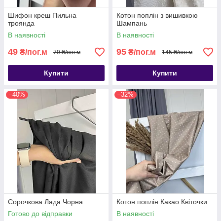
Шифон креш Пильна
Котон поплін з вишивкою
троянда
Шампань
В наявності
В наявності
49
95
₴/пог.м
₴/пог.м
79 ₴/пог.м
145 ₴/пог.м
Купити
Купити
–40%
–32%
Сорочкова Лада Чорна
Котон поплін Какао Квіточки
Готово до відправки
В наявності