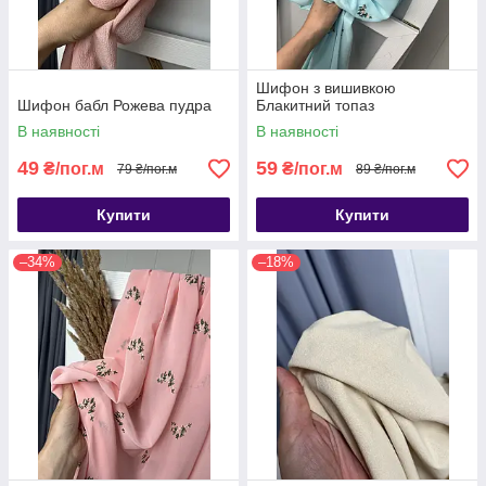
Шифон з вишивкою
Шифон бабл Рожева пудра
Блакитний топаз
В наявності
В наявності
49
59
₴/пог.м
₴/пог.м
79 ₴/пог.м
89 ₴/пог.м
Купити
Купити
–34%
–18%