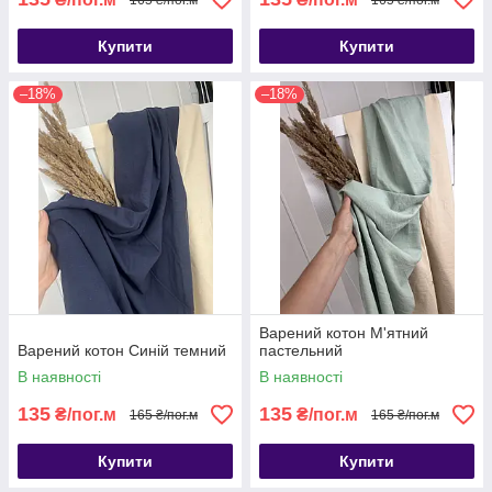
Купити
Купити
–18%
–18%
Варений котон М'ятний
Варений котон Синій темний
пастельний
В наявності
В наявності
135
135
₴/пог.м
₴/пог.м
165 ₴/пог.м
165 ₴/пог.м
Купити
Купити