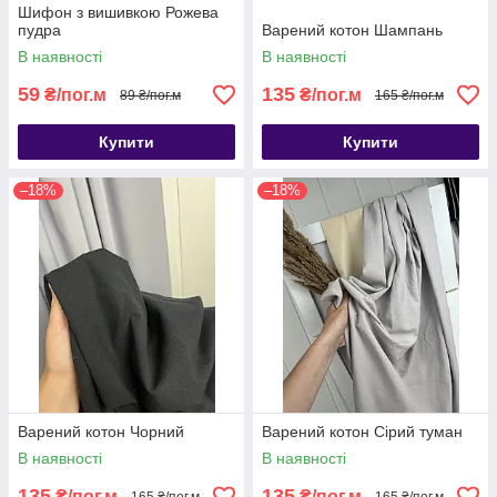
Шифон з вишивкою Рожева
пудра
Варений котон Шампань
В наявності
В наявності
59
135
₴/пог.м
₴/пог.м
89 ₴/пог.м
165 ₴/пог.м
Купити
Купити
–18%
–18%
Варений котон Чорний
Варений котон Сірий туман
В наявності
В наявності
135
135
₴/пог.м
₴/пог.м
165 ₴/пог.м
165 ₴/пог.м