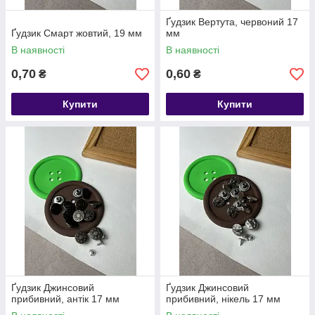
Ґудзик Вертута, червоний 17
Ґудзик Смарт жовтий, 19 мм
мм
В наявності
В наявності
0,70
0,60
₴
₴
Купити
Купити
Ґудзик Джинсовий
Ґудзик Джинсовий
прибивний, антік 17 мм
прибивний, нікель 17 мм