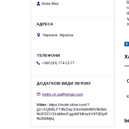
Щ
Юлія Мех
г
Ш
І
о
Черкаси, Україна
Х
+380 (93) 774-13-77
mekh.ck.ua@gmail.com
К
Viber
https://invite.viber.com/?
g2=AQBBLFT4NZwyJUkn0aht4WV6k6inL
%2FEDY31aMlecFgg4rlFMHaXV9T9DpR
%2BhMjiq
І