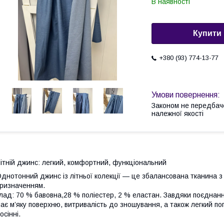
В наявності
Купити
+380 (93) 774-13-77
Законом не передбач
належної якості
ітній джинс: легкий, комфортний, функціональний
днотонний джинс із літньої колекції — це збалансована тканина з
ризначенням.
лад: 70 % бавовна,28 % поліестер, 2 % еластан. Завдяки поєднан
ає м’яку поверхню, витривалість до зношування, а також легкий по
осінні.