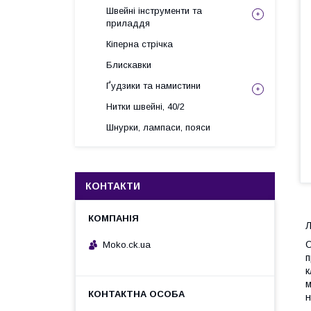
Швейні інструменти та
приладдя
Кіперна стрічка
Блискавки
Ґудзики та намистини
Нитки швейні, 40/2
Шнурки, лампаси, пояси
КОНТАКТИ
Л
О
Moko.ck.ua
п
к
м
н