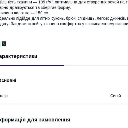
ільність тканини — 195 г/м²: оптимальна для створення речей на 
арно драпірується та зберігає форму.
ирина полотна — 150 см.
деально підійде для літніх суконь, брюк, спідниць, легких джинсів, 
дягу. Завдяки стрейчу тканина комфортна у повсякденному викорис
арактеристики
Основні
олір
Синій
нформація для замовлення