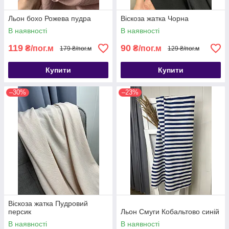
Льон бохо Рожева пудра
Віскоза жатка Чорна
В наявності
В наявності
119
90
₴/пог.м
₴/пог.м
179 ₴/пог.м
129 ₴/пог.м
Купити
Купити
–30%
–23%
Віскоза жатка Пудровий
персик
Льон Смуги Кобальтово синій
В наявності
В наявності