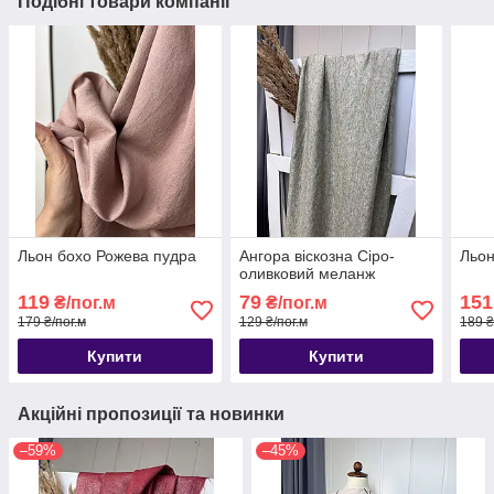
Подібні товари компанії
Льон бохо Рожева пудра
Ангора віскозна Сіро-
Льон
оливковий меланж
119
79
151
₴/пог.м
₴/пог.м
179 ₴/пог.м
129 ₴/пог.м
189 ₴
Купити
Купити
Акційні пропозиції та новинки
–59%
–45%