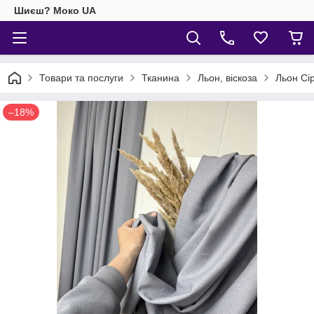
Шиєш? Моко UA
Товари та послуги
Тканина
Льон, віскоза
Льон Сі
–18%