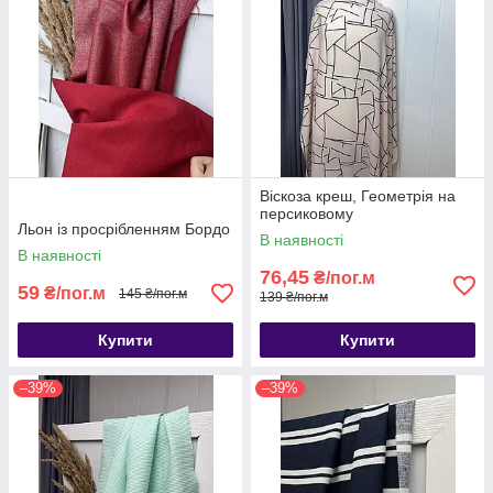
Віскоза креш, Геометрія на
персиковому
Льон із просрібленням Бордо
В наявності
В наявності
76,45
₴/пог.м
59
₴/пог.м
145 ₴/пог.м
139 ₴/пог.м
Купити
Купити
–39%
–39%