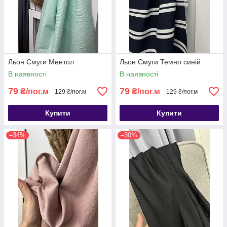
Льон Смуги Ментол
Льон Смуги Темно синій
В наявності
В наявності
79
79
₴/пог.м
₴/пог.м
129 ₴/пог.м
129 ₴/пог.м
Купити
Купити
–34%
–30%