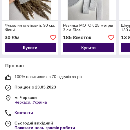
Флізелин клейовий, 90 см,
Резинка МОТОК 25 метрів
Шнур
білий
3 см Біла
130 
30
185
13
₴/м
₴/моток
Купити
Купити
Про нас
100% позитивних з 70 відгуків за рік
Працює з 23.03.2023
м. Черкаси
Черкаси, Україна
Контакти
Сьогодні вихідний
Показати весь графік роботи