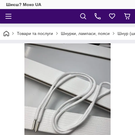
Шиєш? Моко UA
Товари та послуги
Шнурки, лампаси, пояси
Шнур (шн