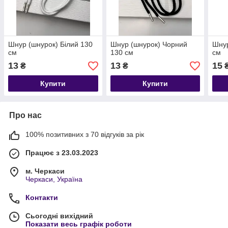
Шнур (шнурок) Білий 130
Шнур (шнурок) Чорний
Шнур
см
130 см
см
13
13
15
₴
₴
Купити
Купити
Про нас
100% позитивних з 70 відгуків за рік
Працює з 23.03.2023
м. Черкаси
Черкаси, Україна
Контакти
Сьогодні вихідний
Показати весь графік роботи