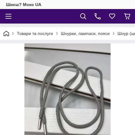
Шиєш? Моко UA
Товари та послуги
Шнурки, лампаси, пояси
Шнур (ш