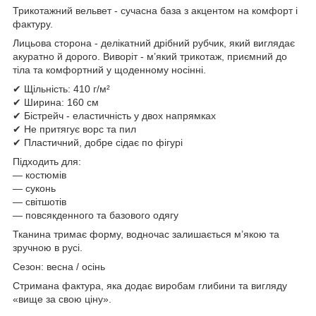
Трикотажний вельвет - сучасна база з акцентом на комфорт і
фактуру.
Лицьова сторона - делікатний дрібний рубчик, який виглядає
акуратно й дорого. Виворіт - м’який трикотаж, приємний до
тіла та комфортний у щоденному носінні.
✔ Щільність: 410 г/м²
✔ Ширина: 160 см
✔ Бістрейч - еластичність у двох напрямках
✔ Не притягує ворс та пил
✔ Пластичний, добре сідає по фігурі
Підходить для:
— костюмів
— суконь
— світшотів
— повсякденного та базового одягу
Тканина тримає форму, водночас залишається м’якою та
зручною в русі.
Сезон: весна / осінь
Стримана фактура, яка додає виробам глибини та вигляду
«вище за свою ціну».