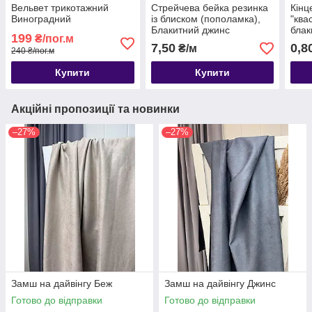
Вельвет трикотажний
Стрейчева бейка резинка
Кінц
Виноградний
із блиском (пополамка),
"ква
Блакитний джинс
блак
199
₴/пог.м
7,50
0,8
₴/м
240 ₴/пог.м
Купити
Купити
Акційні пропозиції та новинки
–27%
–27%
Замш на дайвінгу Беж
Замш на дайвінгу Джинс
Готово до відправки
Готово до відправки