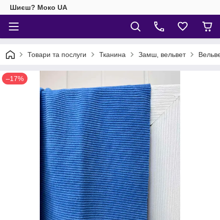
Шиєш? Моко UA
Товари та послуги
Тканина
Замш, вельвет
Вельв
–17%