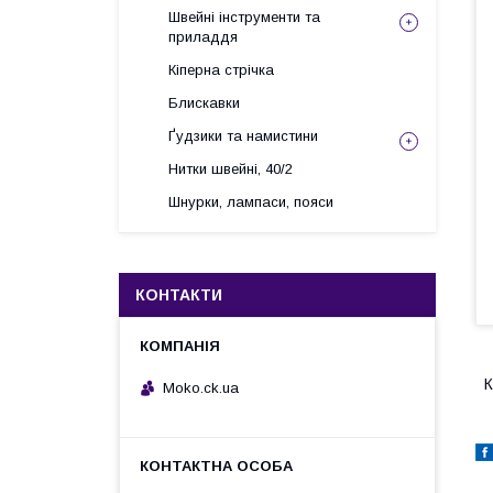
Швейні інструменти та
приладдя
Кіперна стрічка
Блискавки
Ґудзики та намистини
Нитки швейні, 40/2
Шнурки, лампаси, пояси
КОНТАКТИ
К
Moko.ck.ua