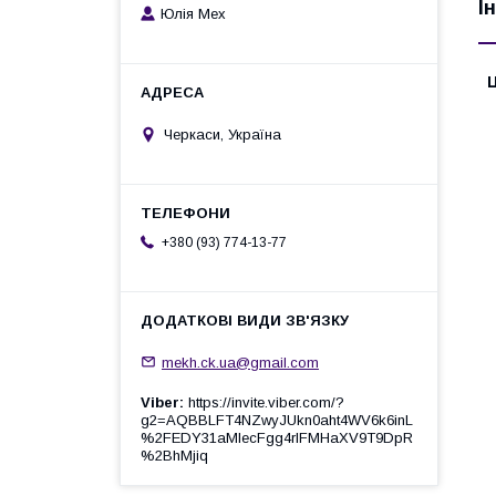
І
Юлія Мех
Ц
Черкаси, Україна
+380 (93) 774-13-77
mekh.ck.ua@gmail.com
Viber
https://invite.viber.com/?
g2=AQBBLFT4NZwyJUkn0aht4WV6k6inL
%2FEDY31aMlecFgg4rlFMHaXV9T9DpR
%2BhMjiq