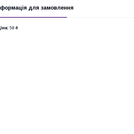
нформація для замовлення
іна:
58 ₴