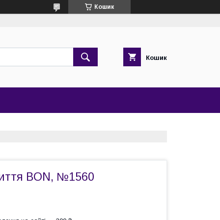
Кошик
Кошик
иття BON, №1560