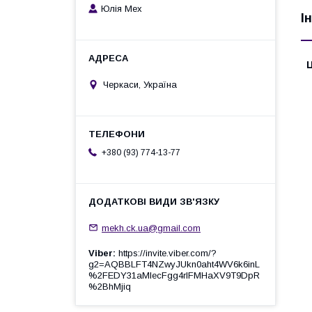
Юлія Мех
І
Ц
Черкаси, Україна
+380 (93) 774-13-77
mekh.ck.ua@gmail.com
Viber
https://invite.viber.com/?
g2=AQBBLFT4NZwyJUkn0aht4WV6k6inL
%2FEDY31aMlecFgg4rlFMHaXV9T9DpR
%2BhMjiq