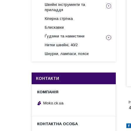
Швейні інструменти та
приладдя
Кіперна стрічка
Блискавки
Ґудзики та намистини
Нитки швейні, 40/2
Шнурки, лампаси, пояси
КОНТАКТИ
Н
Moko.ck.ua
4