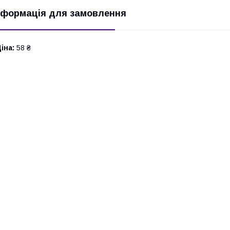
нформація для замовлення
іна:
58 ₴