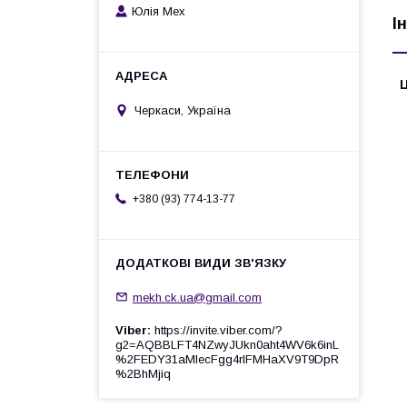
Юлія Мех
І
Ц
Черкаси, Україна
+380 (93) 774-13-77
mekh.ck.ua@gmail.com
Viber
https://invite.viber.com/?
g2=AQBBLFT4NZwyJUkn0aht4WV6k6inL
%2FEDY31aMlecFgg4rlFMHaXV9T9DpR
%2BhMjiq