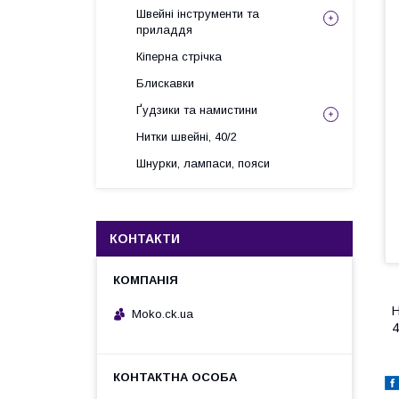
Швейні інструменти та
приладдя
Кіперна стрічка
Блискавки
Ґудзики та намистини
Нитки швейні, 40/2
Шнурки, лампаси, пояси
КОНТАКТИ
Н
Moko.ck.ua
4