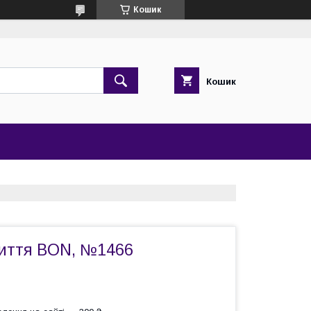
Кошик
Кошик
иття BON, №1466