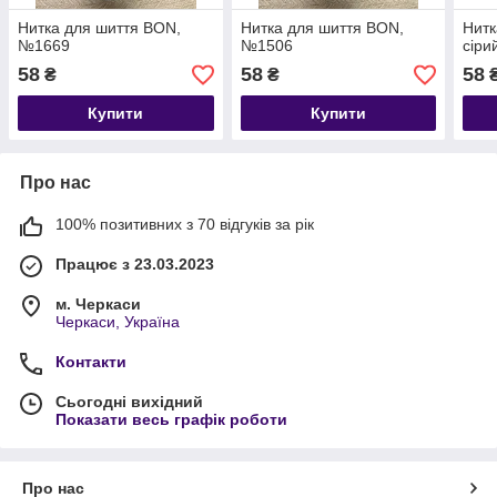
Нитка для шиття BON,
Нитка для шиття BON,
Нитк
№1669
№1506
сіри
58
58
58
₴
₴
Купити
Купити
Про нас
100% позитивних з 70 відгуків за рік
Працює з 23.03.2023
м. Черкаси
Черкаси, Україна
Контакти
Сьогодні вихідний
Показати весь графік роботи
Про нас