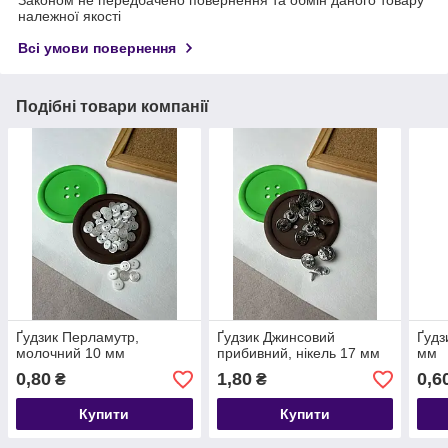
належної якості
Всі умови повернення
Подібні товари компанії
Ґудзик Перламутр,
Ґудзик Джинсовий
Ґудз
молочний 10 мм
прибивний, нікель 17 мм
мм
0,80
1,80
0,6
₴
₴
Купити
Купити