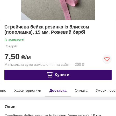
Стрейчева бейка резинка із блиском
(пополамка), 15 мм, Рожевий барбі
В наявності
Роздріб
7,50
₴/м
Мінімальна сума замовлення на сайті — 200 ₴
Купити
пис
Характеристики
Доставка
Оплата
Умови пове
Опис
Стрейчева бейка резинка із блиском (пополамка), 15 мм,