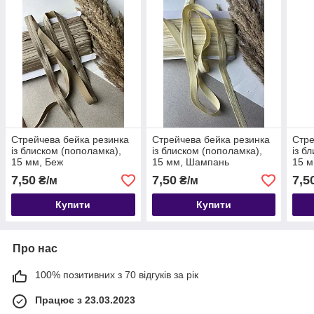
Стрейчева бейка резинка
Стрейчева бейка резинка
Стре
із блиском (пополамка),
із блиском (пополамка),
із б
15 мм, Беж
15 мм, Шампань
15 м
7,50
7,50
7,5
₴/м
₴/м
Купити
Купити
Про нас
100% позитивних з 70 відгуків за рік
Працює з 23.03.2023