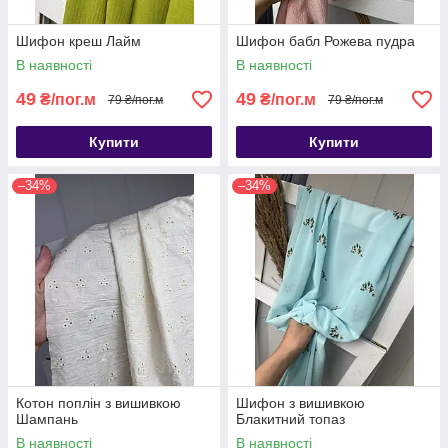
Шифон креш Лайм
Шифон бабл Рожева пудра
В наявності
В наявності
49
49
₴/пог.м
₴/пог.м
79 ₴/пог.м
79 ₴/пог.м
Купити
Купити
–34%
–34%
Котон поплін з вишивкою
Шифон з вишивкою
Шампань
Блакитний топаз
В наявності
В наявності