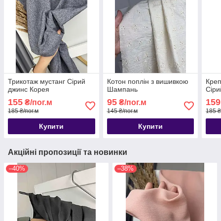
Трикотаж мустанг Сірий
Котон поплін з вишивкою
Креп
джинс Корея
Шампань
Сіри
155
95
159
₴/пог.м
₴/пог.м
185 ₴/пог.м
145 ₴/пог.м
185 ₴
Купити
Купити
Акційні пропозиції та новинки
–40%
–38%