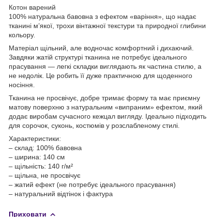
Котон варений
100% натуральна бавовна з ефектом «варіння», що надає
тканині м’якої, трохи вінтажної текстури та природної глибини
кольору.
Матеріал щільний, але водночас комфортний і дихаючий.
Завдяки жатій структурі тканина не потребує ідеального
прасування — легкі складки виглядають як частина стилю, а
не недолік. Це робить її дуже практичною для щоденного
носіння.
Тканина не просвічує, добре тримає форму та має приємну
матову поверхню з натуральним «випраним» ефектом, який
додає виробам сучасного кежцал вигляду. Ідеально підходить
для сорочок, суконь, костюмів у розслабленому стилі.
Характеристики:
– склад: 100% бавовна
– ширина: 140 см
– щільність: 140 г/м²
– щільна, не просвічує
– жатий ефект (не потребує ідеального прасування)
– натуральний відтінок і фактура
Приховати