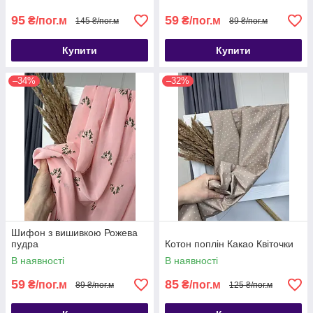
95
59
₴/пог.м
₴/пог.м
145 ₴/пог.м
89 ₴/пог.м
Купити
Купити
–34%
–32%
Шифон з вишивкою Рожева
пудра
Котон поплін Какао Квіточки
В наявності
В наявності
59
85
₴/пог.м
₴/пог.м
89 ₴/пог.м
125 ₴/пог.м