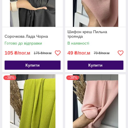
Шифон креш Пильна
Сорочкова Лада Чорна
троянда
Готово до відправки
В наявності
105
49
₴/пог.м
₴/пог.м
175 ₴/пог.м
79 ₴/пог.м
Купити
Купити
–38%
–38%