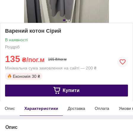
Варений котон Сірий
В наявності
Роздріб
135
₴/пог.м
165 ₴/пог.м
Мінімальна сума замовлення на сайті — 200 ₴
Економія
30 ₴
Купити
Опис
Характеристики
Доставка
Оплата
Умови 
Опис