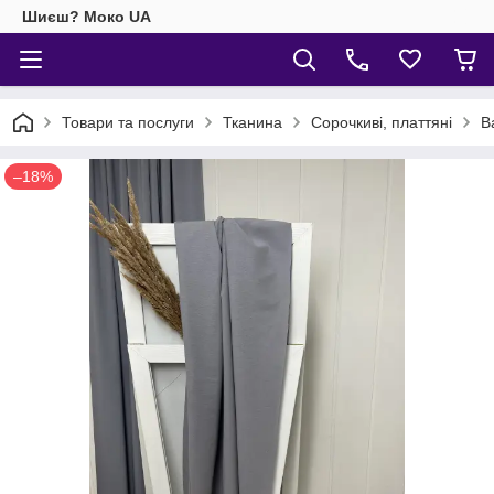
Шиєш? Моко UA
Товари та послуги
Тканина
Сорочкиві, платтяні
В
–18%